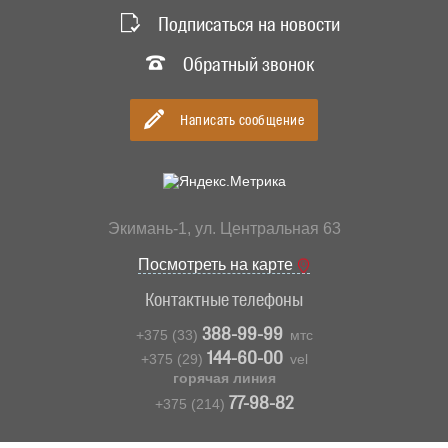
Подписаться на новости
Обратный звонок
Сообщение
Ваше имя *
Написать сообщение
Ваше имя *
Ваш Email *
Прикрепить файл
Номер телефона
+
Хочу получать новости *
✖
Файл
Экимань-1, ул. Центральная 63
Мероприятие и дата
Посмотреть на карте
Отправить копию на Ваш Email
Контактные телефоны
Количество часов
388-99-99
+375 (33)
мтс
144-60-00
+375 (29)
vel
горячая линия
77-98-82
+375 (214)